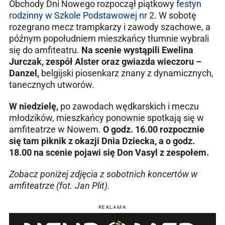
Obchody Dni Nowego rozpoczął piątkowy
festyn
rodzinny w Szkole Podstawowej nr 2
. W sobotę
rozegrano mecz trampkarzy i zawody szachowe, a
późnym popołudniem mieszkańcy tłumnie wybrali
się do amfiteatru.
Na scenie wystąpili
Ewelina
Jurczak, zespół Alster oraz gwiazda wieczoru –
Danzel,
belgijski piosenkarz znany z dynamicznych,
tanecznych utworów.
W niedzielę,
po zawodach wędkarskich i meczu
młodzików, mieszkańcy ponownie spotkają się w
amfiteatrze w Nowem.
O godz. 16.00 rozpocznie
się tam piknik z okazji Dnia Dziecka, a o godz.
18.00 na scenie pojawi się Don Vasyl z zespołem.
Zobacz poniżej zdjęcia z sobotnich koncertów w
amfiteatrze (fot. Jan Plit).
REKLAMA