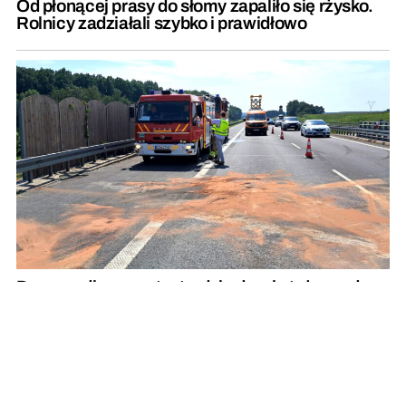
Od płonącej prasy do słomy zapaliło się rżysko.
Rolnicy zadziałali szybko i prawidłowo
Do wypadku na autostradzie doszło tuż przed
remontowanym odcinkiem
REKLAMA