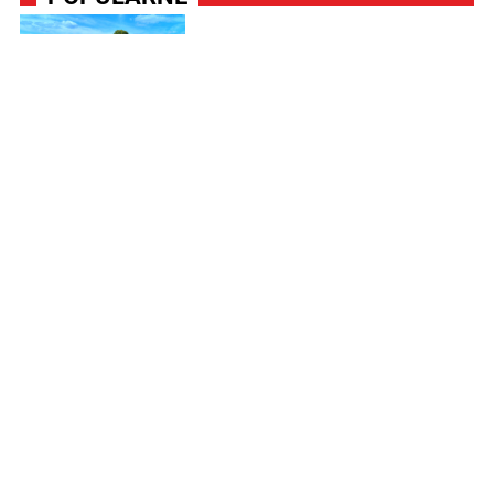
Wzdłuż drogi wojewódzkiej
powstaje oczekiwana ścieżka
rowerowa [zdjęcia]
Zderzenie trzech pojazdów.
Droga całkowicie zablokowana
Pożar w domu jednorodzinnym.
Na miejsce zadysponowano
osiem zastępów straży pożarnej
Przestraszone dzieci uciekły do
rodziców. Niepokojące
doniesienia z gminy Świecie