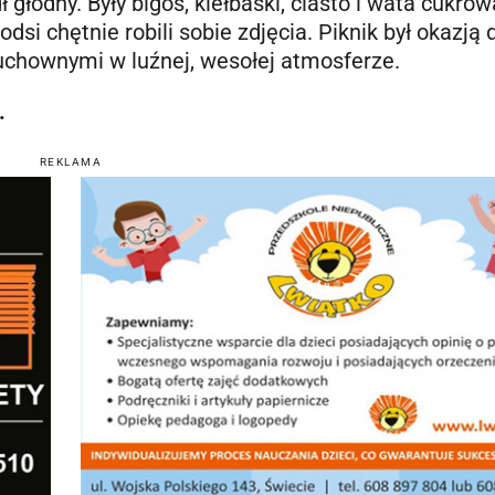
 głodny. Były bigos, kiełbaski, ciasto i wata cukrow
dsi chętnie robili sobie zdjęcia. Piknik był okazją 
duchownymi w luźnej, wesołej atmosferze.
.
REKLAMA