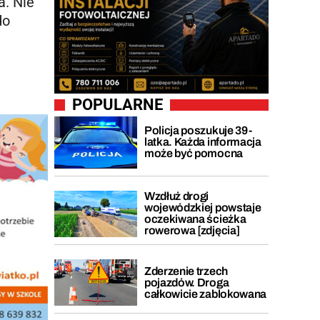
a. Nie
do
POPULARNE
Policja poszukuje 39-
latka. Każda informacja
może być pomocna
Wzdłuż drogi
wojewódzkiej powstaje
oczekiwana ścieżka
rowerowa [zdjęcia]
Zderzenie trzech
pojazdów. Droga
całkowicie zablokowana