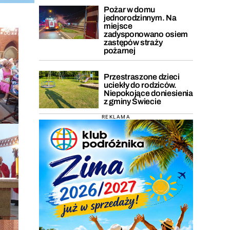
Pożar w domu
jednorodzinnym. Na
miejsce
zadysponowano osiem
zastępów straży
pożarnej
Przestraszone dzieci
uciekły do rodziców.
Niepokojące doniesienia
z gminy Świecie
REKLAMA