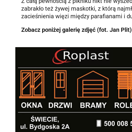
Z całą pewnością z pikniku nikt nie wyszedł
zabrakło też żywej maskotki, z którą najmło
zacieśnienia więzi między parafianami i 
Zobacz poniżej galerię zdjęć (fot. Jan Plit)