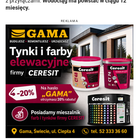
z przyłączami.
Wodociąg ma powstać w ciągu 12
miesięcy.
REKLAMA