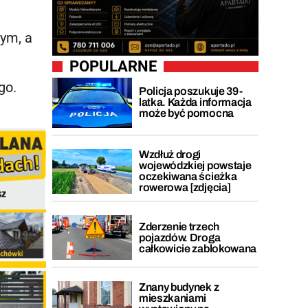
ym, a
POPULARNE
go.
Policja poszukuje 39-
latka. Każda informacja
może być pomocna
Wzdłuż drogi
wojewódzkiej powstaje
oczekiwana ścieżka
rowerowa [zdjęcia]
Zderzenie trzech
pojazdów. Droga
całkowicie zablokowana
Znany budynek z
mieszkaniami