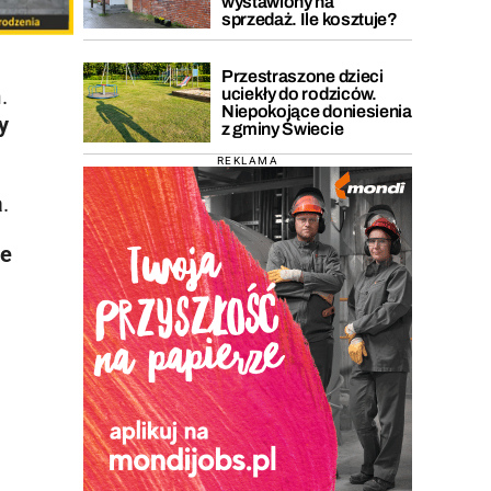
wystawiony na
sprzedaż. Ile kosztuje?
Przestraszone dzieci
.
uciekły do rodziców.
Niepokojące doniesienia
y
z gminy Świecie
REKLAMA
.
ie