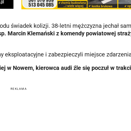
du świadek kolizji. 38-letni mężczyzna jechał sam
asp. Marcin Klemański z komendy powiatowej straż
ny eksploatacyjne i zabezpieczyli miejsce zdarzenia
iej w Nowem, kierowca audi źle się poczuł w trakc
REKLAMA