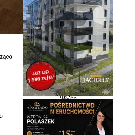
cząco
REKLAMA
o
.