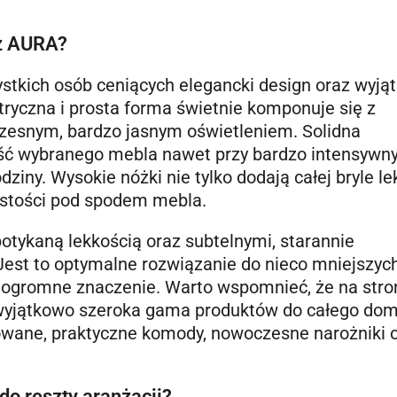
az AURA?
ystkich osób ceniących elegancki design oraz wyją
ryczna i prosta forma świetnie komponuje się z
zesnym, bardzo jasnym oświetleniem. Solidna
łość wybranego mebla nawet przy bardzo intensyw
iny. Wysokie nóżki nie tylko dodają całej bryle le
zystości pod spodem mebla.
tykaną lekkością oraz subtelnymi, starannie
st to optymalne rozwiązanie do nieco mniejszyc
 ogromne znaczenie. Warto wspomnieć, że na stro
t wyjątkowo szeroka gama produktów do całego dom
owane, praktyczne komody, nowoczesne narożniki 
o reszty aranżacji?