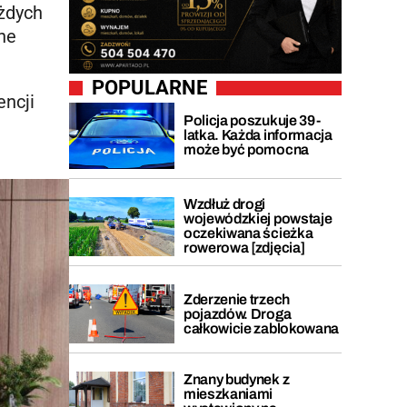
żdych
ne
POPULARNE
encji
Policja poszukuje 39-
latka. Każda informacja
może być pomocna
Wzdłuż drogi
wojewódzkiej powstaje
oczekiwana ścieżka
rowerowa [zdjęcia]
Zderzenie trzech
pojazdów. Droga
całkowicie zablokowana
Znany budynek z
mieszkaniami