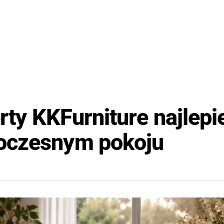
rty KKFurniture najlepi
oczesnym pokoju