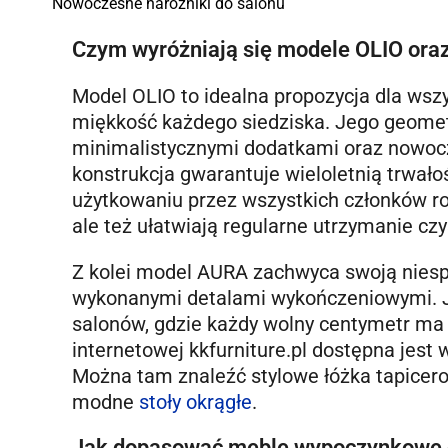
Nowoczesne narożniki do salonu
Czym wyróżniają się modele OLIO or
Model OLIO to idealna propozycja dla wsz
miękkość każdego siedziska. Jego geomet
minimalistycznymi dodatkami oraz nowoc
konstrukcja gwarantuje wieloletnią trwa
użytkowaniu przez wszystkich członków rodz
ale też ułatwiają regularne utrzymanie c
Z kolei model AURA zachwyca swoją niespo
wykonanymi detalami wykończeniowymi. Je
salonów, gdzie każdy wolny centymetr ma
internetowej kkfurniture.pl dostępna jes
Można tam znaleźć stylowe łóżka tapicer
modne
stoły okrągłe
.
Jak dopasować meble wypoczynkowe d