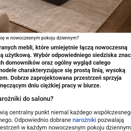
zą się w nowoczesnym pokoju dziennym?
anych mebli, które umiejętnie łączą nowoczesną
ią użytkową. Wybór odpowiedniego siedziska zna
ch domowników oraz ogólny wygląd całego
dele charakteryzujące się prostą linią, wysoką
lem. Dobrze zaprojektowana przestrzeń sprzyja
męczącym dniu ciężkiej pracy w biurze.
rożniki do salonu?
ią centralny punkt niemal każdego współczesneg
nnego. Odpowiednio dobrane
narożniki
pozwalają
zestrzeń w każdym nowoczesnym pokoju dziennym