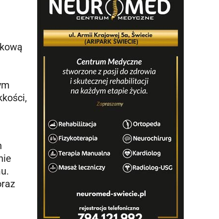
tkową
nym
kkości,
h
nie
u.
oraz