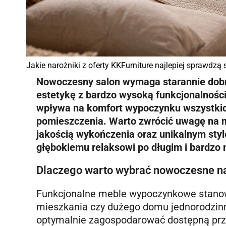
Jakie narożniki z oferty KKFurniture najlepiej sprawd
Nowoczesny salon wymaga starannie dobr
estetykę z bardzo wysoką funkcjonalnośc
wpływa na komfort wypoczynku wszystki
pomieszczenia. Warto zwrócić uwagę na mo
jakością wykończenia oraz unikalnym sty
głębokiemu relaksowi po długim i bardzo 
Dlaczego warto wybrać nowoczesne na
Funkcjonalne meble wypoczynkowe stanow
mieszkania czy dużego domu jednorodzi
optymalnie zagospodarować dostępną pr