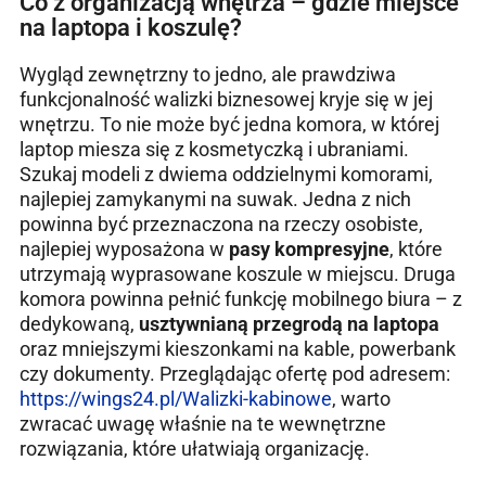
Co z organizacją wnętrza – gdzie miejsce
na laptopa i koszulę?
Wygląd zewnętrzny to jedno, ale prawdziwa
funkcjonalność walizki biznesowej kryje się w jej
wnętrzu. To nie może być jedna komora, w której
laptop miesza się z kosmetyczką i ubraniami.
Szukaj modeli z dwiema oddzielnymi komorami,
najlepiej zamykanymi na suwak. Jedna z nich
powinna być przeznaczona na rzeczy osobiste,
najlepiej wyposażona w
pasy kompresyjne
, które
utrzymają wyprasowane koszule w miejscu. Druga
komora powinna pełnić funkcję mobilnego biura – z
dedykowaną,
usztywnianą przegrodą na laptopa
oraz mniejszymi kieszonkami na kable, powerbank
czy dokumenty. Przeglądając ofertę pod adresem:
https://wings24.pl/Walizki-kabinowe
, warto
zwracać uwagę właśnie na te wewnętrzne
rozwiązania, które ułatwiają organizację.