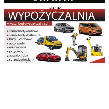
REKLAMA
POPULARNE
Wzdłuż drogi wojewódzkiej
powstaje oczekiwana ścieżka
rowerowa [zdjęcia]