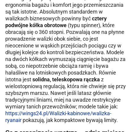
ergonomia bagażu i komfort jego przemieszczania
są tak istotne. Absolutnym standardem w
walizkach biznesowych powinny być
cztery
podwójne kółka obrotowe
(typu spinner), które
obracają się o 360 stopni. Pozwalają one na płynne
prowadzenie walizki obok siebie, co jest
nieocenione w wąskich przejściach pociągu czy w
długiej kolejce do kontroli bezpieczeństwa. Modele
na dwóch kółkach wymuszają ciągnięcie bagażu za
sobą, co niepotrzebnie obciąża ramię i bywa
hałaśliwe na lotniskowych posadzkach. Równie
istotna jest
solidna, teleskopowa rączka
z
wielostopniową regulacją, która nie chwieje się przy
szybszym marszu. Nawet jeśli latasz głównie
tradycyjnymi liniami, miej na uwadze restrykcyjne
wymiary tanich przewoźników; modele takie jak:
https://wings24.pl/Walizki-kabinowe/walizka-
ryanair
pokazują, jak kompaktowe bywają limity.