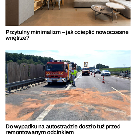
Przytulny minimalizm – jak ocieplić nowoczesne
wnętrze?
Do wypadku na autostradzie doszło tuż przed
remontowanym odcinkiem