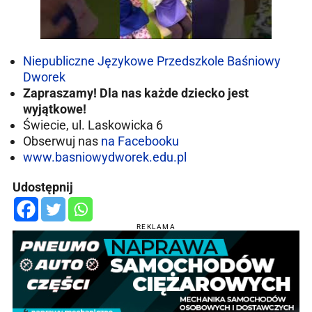
Niepubliczne Językowe Przedszkole Baśniowy
Dworek
Zapraszamy!
Dla nas każde dziecko jest
wyjątkowe!
Świecie, ul. Laskowicka 6
Obserwuj nas
na Facebooku
www.basniowydworek.edu.pl
Udostępnij
REKLAMA