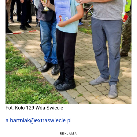
Fot. Koło 129 Wda Świecie
a.bartniak@extraswiecie.pl
REKLAMA