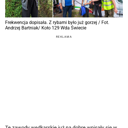
Frekwencja dopisała. Z rybami było już gorzej / Fot.
Andrzej Bartniak/ Koło 129 Wda Świecie
REKLAMA
Te zawody wędkarskie już na dobre wpisały się w