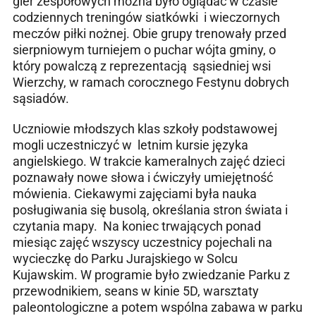
gier zespołowych można było oglądać w czasie
codziennych treningów siatkówki i wieczornych
meczów piłki nożnej. Obie grupy trenowały przed
sierpniowym turniejem o puchar wójta gminy, o
który powalczą z reprezentacją sąsiedniej wsi
Wierzchy, w ramach corocznego Festynu dobrych
sąsiadów.
Uczniowie młodszych klas szkoły podstawowej
mogli uczestniczyć w letnim kursie języka
angielskiego. W trakcie kameralnych zajęć dzieci
poznawały nowe słowa i ćwiczyły umiejętność
mówienia. Ciekawymi zajęciami była nauka
posługiwania się busolą, określania stron świata i
czytania mapy. Na koniec trwających ponad
miesiąc zajęć wszyscy uczestnicy pojechali na
wycieczkę do Parku Jurajskiego w Solcu
Kujawskim. W programie było zwiedzanie Parku z
przewodnikiem, seans w kinie 5D, warsztaty
paleontologiczne a potem wspólna zabawa w parku