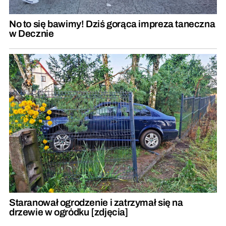
No to się bawimy! Dziś gorąca impreza taneczna
w Decznie
Staranował ogrodzenie i zatrzymał się na
drzewie w ogródku [zdjęcia]