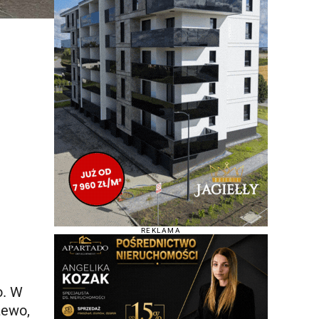
REKLAMA
o. W
żewo,