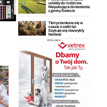
uciekły do rodziców.
Niepokojące doniesienia
z gminy Świecie
Tleń przeniesie się w
czasie o setki lat.
Szykuje się niezwykły
festiwal
REKLAMA