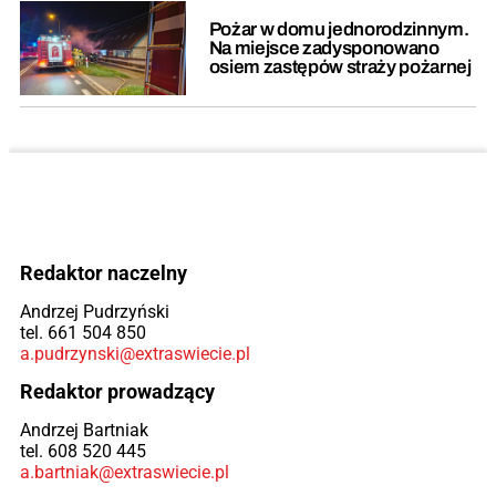
Pożar w domu jednorodzinnym.
Na miejsce zadysponowano
osiem zastępów straży pożarnej
Redaktor naczelny
Andrzej Pudrzyński
tel. 661 504 850
a.pudrzynski@extraswiecie.pl
Redaktor prowadzący
Andrzej Bartniak
tel. 608 520 445
a.bartniak@extraswiecie.pl