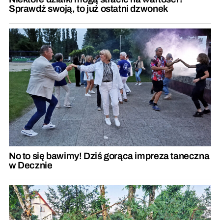
Sprawdź swoją, to już ostatni dzwonek
No to się bawimy! Dziś gorąca impreza taneczna
w Decznie