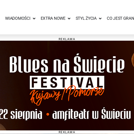
WIADOMOŚCI
EXTRA NOWE
STYL ŻYCIA
CO JEST GRAN
REKLAMA
REKLAMA