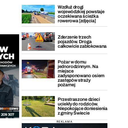
Wzdłuż drogi
wojewódzkiej powstaje
oczekiwana ścieżka
rowerowa [zdjęcia]
Zderzenie trzech
pojazdów. Droga
całkowicie zablokowana
Pożar w domu
jednorodzinnym. Na
miejsce
zadysponowano osiem
zastępów straży
pożarnej
Przestraszone dzieci
uciekły do rodziców.
Niepokojące doniesienia
z gminy Świecie
REKLAMA