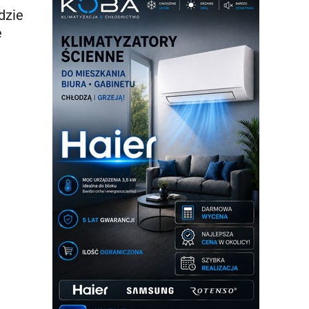
dzie
e