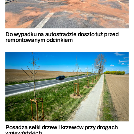
Do wypadku na autostradzie doszło tuż przed
remontowanym odcinkiem
Posadzą setki drzew i krzewów przy drogach
wojewódzkich