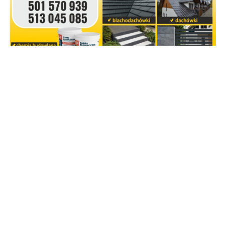
POPULARNE
Policja poszukuje 39-latka.
Każda informacja może być
pomocna
Wzdłuż drogi wojewódzkiej
powstaje oczekiwana ścieżka
rowerowa [zdjęcia]