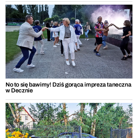
No to się bawimy! Dziś gorąca impreza taneczna
w Decznie