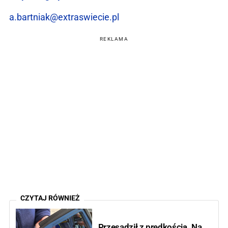
a.bartniak@extraswiecie.pl
REKLAMA
CZYTAJ RÓWNIEŻ
Przesadził z prędkością. Na