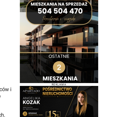
REKLAMA
ców i
ę
ch.