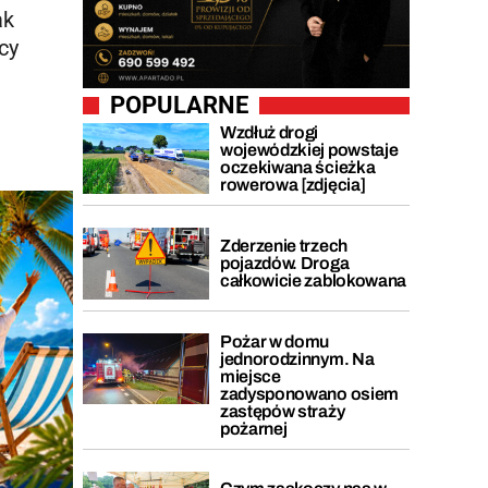
ak
cy
POPULARNE
Wzdłuż drogi
wojewódzkiej powstaje
oczekiwana ścieżka
rowerowa [zdjęcia]
Zderzenie trzech
pojazdów. Droga
całkowicie zablokowana
Pożar w domu
jednorodzinnym. Na
miejsce
zadysponowano osiem
zastępów straży
pożarnej