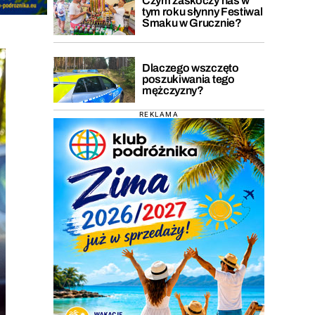
Czym zaskoczy nas w
tym roku słynny Festiwal
Smaku w Grucznie?
Dlaczego wszczęto
poszukiwania tego
mężczyzny?
REKLAMA