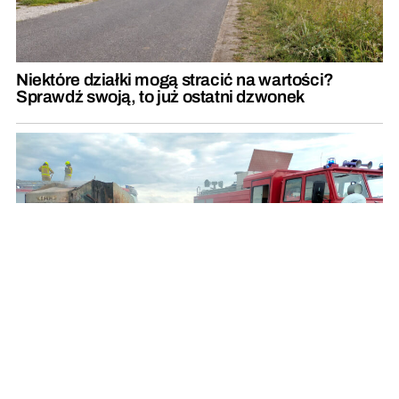
Niektóre działki mogą stracić na wartości?
Sprawdź swoją, to już ostatni dzwonek
Od płonącej prasy do słomy zapaliło się rżysko.
Rolnicy zadziałali szybko i prawidłowo
REKLAMA