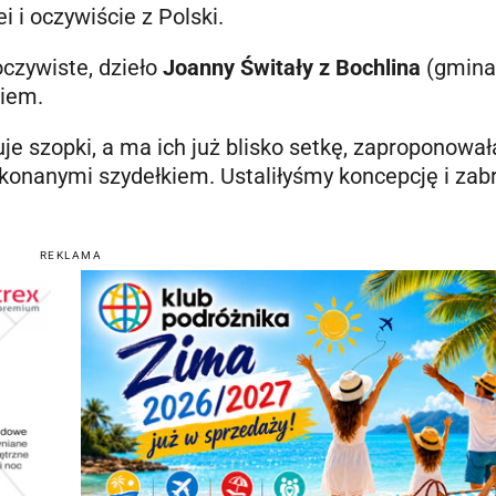
ei i oczywiście z Polski.
oczywiste, dzieło
Joanny Świtały z Bochlina
(gmina
kiem.
uje szopki, a ma ich już blisko setkę, zaproponował
ykonanymi szydełkiem. Ustaliłyśmy koncepcję i za
REKLAMA