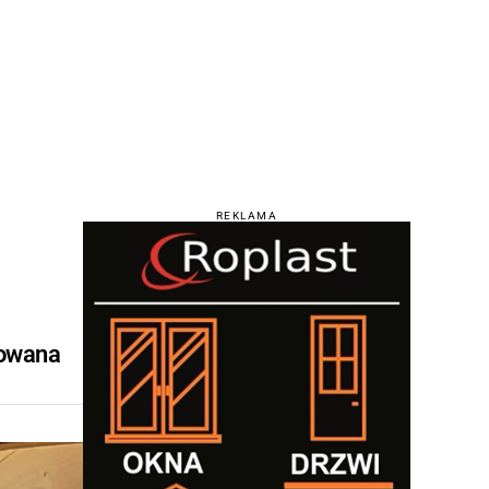
REKLAMA
.
towana