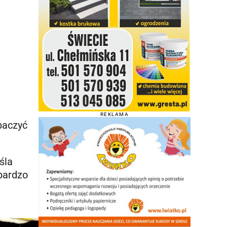
REKLAMA
baczyć
śla
 bardzo