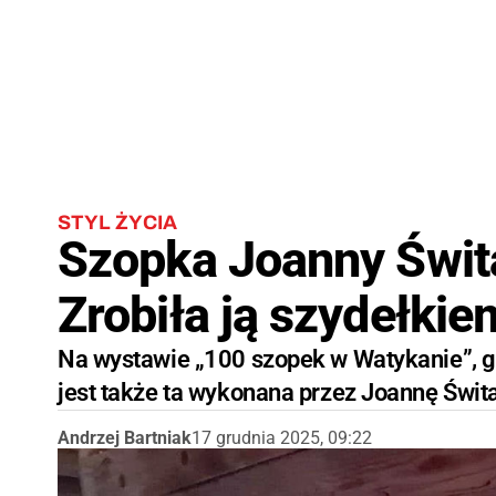
STYL ŻYCIA
Szopka Joanny Świta
Zrobiła ją szydełkie
Na wystawie „100 szopek w Watykanie”, gd
jest także ta wykonana przez Joannę Świt
Andrzej Bartniak
17 grudnia 2025, 09:22