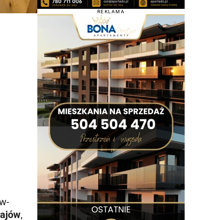
REKLAMA
w-
rajów
,