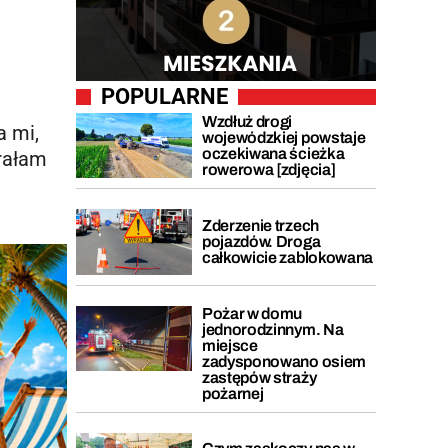
POPULARNE
Wzdłuż drogi
a mi,
wojewódzkiej powstaje
oczekiwana ścieżka
brałam
rowerowa [zdjęcia]
Zderzenie trzech
pojazdów. Droga
całkowicie zablokowana
Pożar w domu
jednorodzinnym. Na
miejsce
zadysponowano osiem
zastępów straży
pożarnej