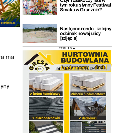
Czym zaskoczy nas w
tym roku słynny Festiwal
Smaku w Grucznie?
Następne rondo i kolejny
odcinek nowej ulicy
[zdjęcia]
REKLAMA
óra ma
dyny