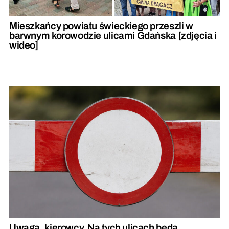
Mieszkańcy powiatu świeckiego przeszli w
barwnym korowodzie ulicami Gdańska [zdjęcia i
wideo]
Uwaga, kierowcy. Na tych ulicach będą