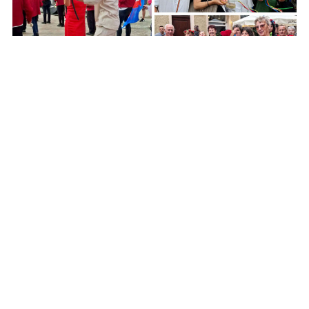
Mieszkańcy powiatu świeckiego przeszli w
barwnym korowodzie ulicami Gdańska [zdjęcia i
wideo]