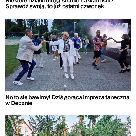
Niektóre działki mogą stracić na wartości?
Sprawdź swoją, to już ostatni dzwonek
No to się bawimy! Dziś gorąca impreza taneczna
w Decznie