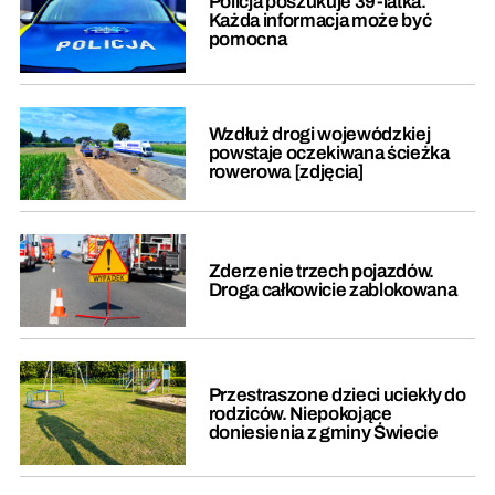
Policja poszukuje 39-latka.
Każda informacja może być
pomocna
Wzdłuż drogi wojewódzkiej
powstaje oczekiwana ścieżka
rowerowa [zdjęcia]
Zderzenie trzech pojazdów.
Droga całkowicie zablokowana
Przestraszone dzieci uciekły do
rodziców. Niepokojące
doniesienia z gminy Świecie