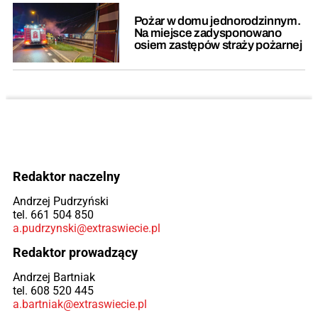
Pożar w domu jednorodzinnym.
Na miejsce zadysponowano
osiem zastępów straży pożarnej
Redaktor naczelny
Andrzej Pudrzyński
tel. 661 504 850
a.pudrzynski@extraswiecie.pl
Redaktor prowadzący
Andrzej Bartniak
tel. 608 520 445
a.bartniak@extraswiecie.pl