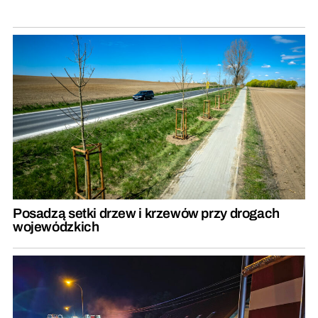
Posadzą setki drzew i krzewów przy drogach
wojewódzkich