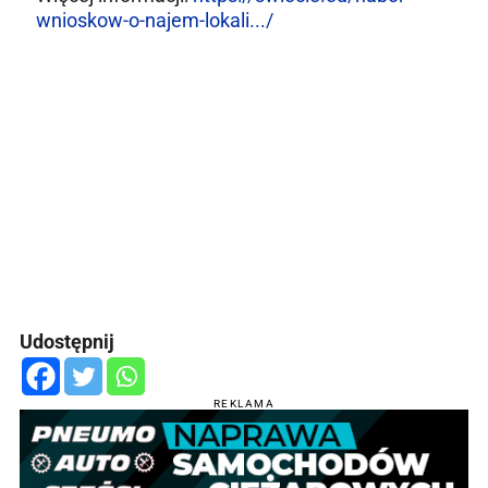
wnioskow-o-najem-lokali.../
Udostępnij
REKLAMA