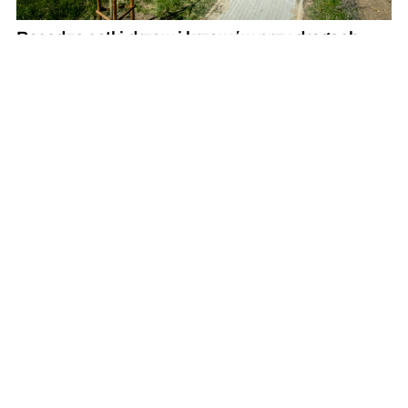
Posadzą setki drzew i krzewów przy drogach
wojewódzkich
Przytulny minimalizm – jak ocieplić nowoczesne
wnętrze?
REKLAMA