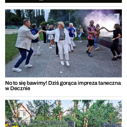
No to się bawimy! Dziś gorąca impreza taneczna
w Decznie