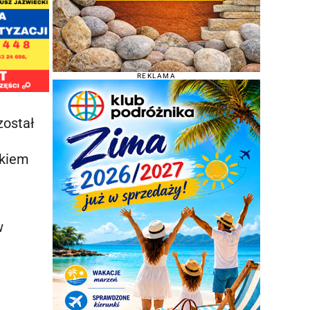
REKLAMA
został
akiem
w