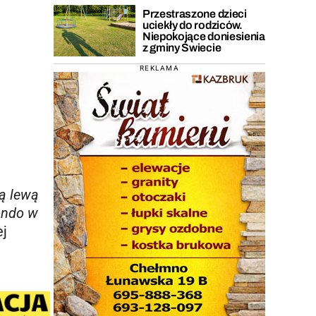
Przestraszone dzieci
uciekły do rodziców.
Niepokojące doniesienia
z gminy Świecie
REKLAMA
ą lewą
ondo w
ej