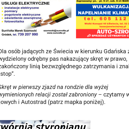
Dla osób jadących ze Świecia w kierunku Gdańska 
wydzielony odrębny pas nakazujący skręt w prawo,
zakończony linią bezwzględnego zatrzymania i zn
„stop”.
Skręt w pierwszy zjazd na rondzie dla wyżej
wymienionych relacji został zabroniony
– czytamy 
owych i Autostrad (patrz mapka poniżej).