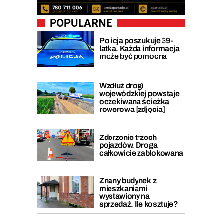
POPULARNE
Policja poszukuje 39-
latka. Każda informacja
może być pomocna
Wzdłuż drogi
wojewódzkiej powstaje
oczekiwana ścieżka
rowerowa [zdjęcia]
Zderzenie trzech
pojazdów. Droga
całkowicie zablokowana
Znany budynek z
mieszkaniami
wystawiony na
sprzedaż. Ile kosztuje?