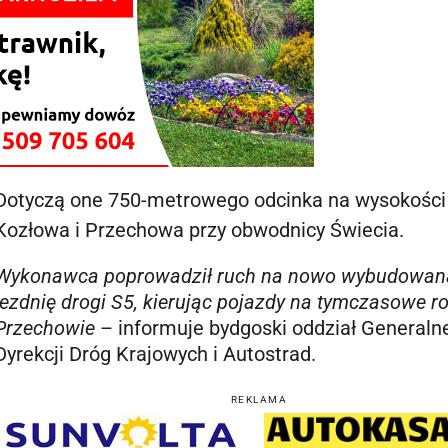
Dotyczą one 750-metrowego odcinka na wysokości
Kozłowa i Przechowa przy obwodnicy Świecia.
Wykonawca poprowadził ruch na nowo wybudowan
jezdnię drogi S5, kierując pojazdy na tymczasowe r
Przechowie
– informuje bydgoski oddział Generaln
Dyrekcji Dróg Krajowych i Autostrad.
REKLAMA