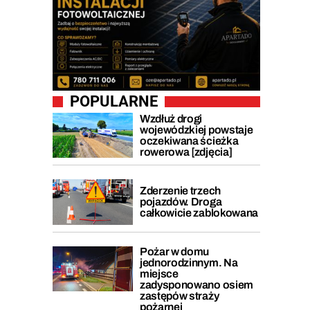
POPULARNE
Wzdłuż drogi
wojewódzkiej powstaje
oczekiwana ścieżka
rowerowa [zdjęcia]
Zderzenie trzech
pojazdów. Droga
całkowicie zablokowana
Pożar w domu
jednorodzinnym. Na
miejsce
zadysponowano osiem
zastępów straży
pożarnej