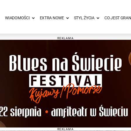
WIADOMOŚCI
EXTRA NOWE
STYL ŻYCIA
CO JEST GRAN
REKLAMA
REKLAMA