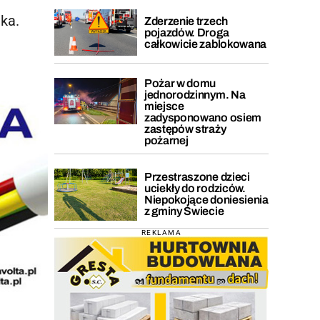
tka.
Zderzenie trzech
pojazdów. Droga
całkowicie zablokowana
Pożar w domu
jednorodzinnym. Na
miejsce
zadysponowano osiem
zastępów straży
pożarnej
Przestraszone dzieci
uciekły do rodziców.
Niepokojące doniesienia
z gminy Świecie
REKLAMA