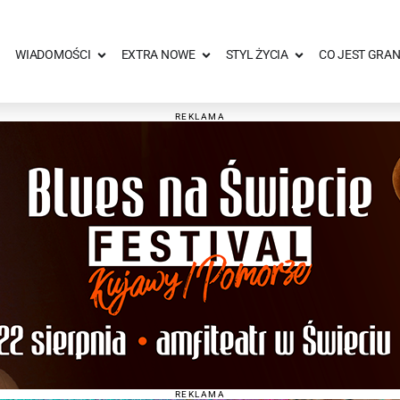
WIADOMOŚCI
EXTRA NOWE
STYL ŻYCIA
CO JEST GRAN
REKLAMA
REKLAMA