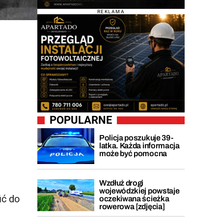
REKLAMA
POPULARNE
Policja poszukuje 39-
latka. Każda informacja
może być pomocna
Wzdłuż drogi
wojewódzkiej powstaje
ić do
oczekiwana ścieżka
rowerowa [zdjęcia]