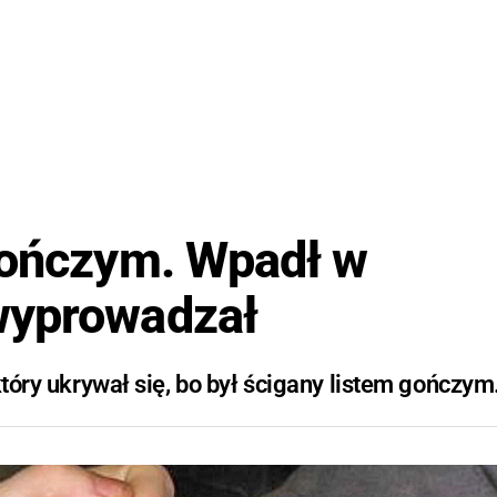
gończym. Wpadł w
wyprowadzał
który ukrywał się, bo był ścigany listem gończym