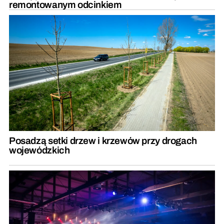
remontowanym odcinkiem
Posadzą setki drzew i krzewów przy drogach
wojewódzkich