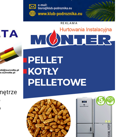
REKLAMA
wnętrze
o
o