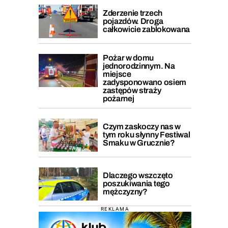
Zderzenie trzech
pojazdów. Droga
całkowicie zablokowana
Pożar w domu
jednorodzinnym. Na
miejsce
zadysponowano osiem
zastępów straży
pożarnej
Czym zaskoczy nas w
tym roku słynny Festiwal
Smaku w Grucznie?
Dlaczego wszczęto
poszukiwania tego
mężczyzny?
REKLAMA