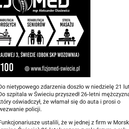
Do nietypowego zdarzenia doszło w niedzielę 21 lu
Do szpitala w Świeciu przyszedł 26-letni mężczyzna
który oświadczył, że włamał się do auta i prosi o
wezwanie policji.
Funkcjonariusze ustalili, że w jednej z firm w Mors