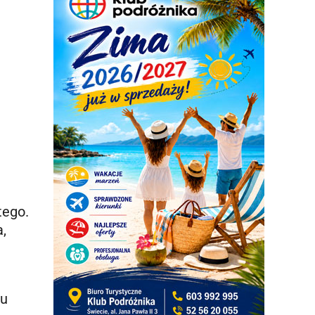
tego.
,
ku