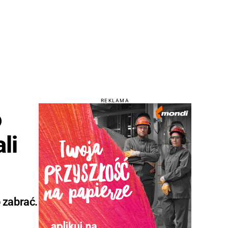
REKLAMA
o
li
 zabrać.