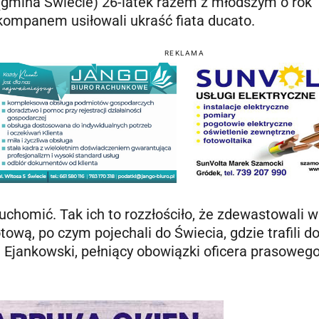
(gmina Świecie) 26-latek razem z młodszym o rok
kompanem usiłowali ukraść fiata ducato.
REKLAMA
uruchomić. Tak ich to rozzłościło, że zdewastowali 
ową, po czym pojechali do Świecia, gdzie trafili d
an Ejankowski, pełniący obowiązki oficera prasoweg