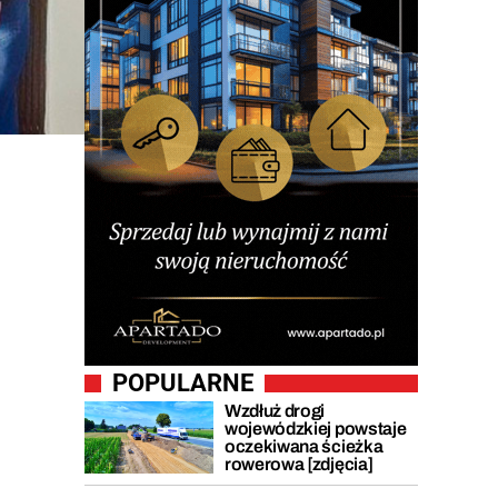
POPULARNE
Wzdłuż drogi
wojewódzkiej powstaje
oczekiwana ścieżka
rowerowa [zdjęcia]