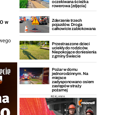
oczekiwana ścieżka
rowerowa [zdjęcia]
Zderzenie trzech
LO w
pojazdów. Droga
całkowicie zablokowana
owego
Przestraszone dzieci
uciekły do rodziców.
Niepokojące doniesienia
z gminy Świecie
Pożar w domu
jednorodzinnym. Na
miejsce
zadysponowano osiem
zastępów straży
pożarnej
REKLAMA