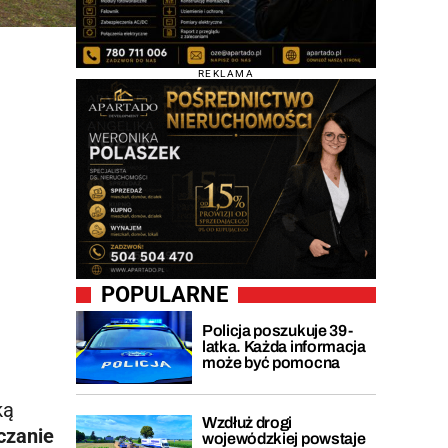
REKLAMA
POPULARNE
Policja poszukuje 39-
latka. Każda informacja
może być pomocna
ką
Wzdłuż drogi
czanie
wojewódzkiej powstaje