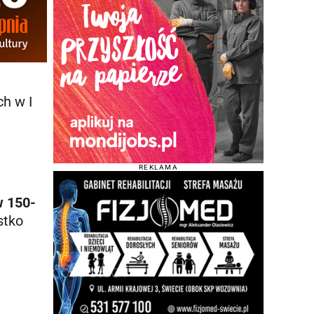
h w I
REKLAMA
w 150-
stko