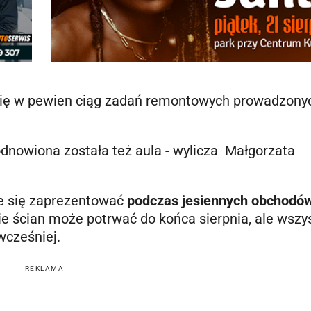
się w pewien ciąg zadań remontowych prowadzonyc
odnowiona została też aula - wylicza Małgorzata
e się zaprezentować
podczas jesiennych obchodó
 ścian może potrwać do końca sierpnia, ale wszy
wcześniej.
REKLAMA