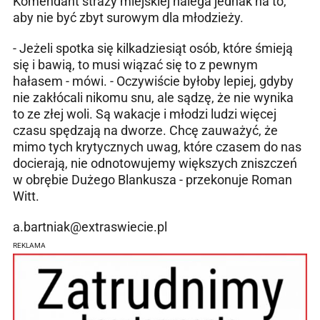
Komendant straży miejskiej nalega jednak na to,
aby nie być zbyt surowym dla młodzieży.
- Jeżeli spotka się kilkadziesiąt osób, które śmieją
się i bawią, to musi wiązać się to z pewnym
hałasem - mówi. - Oczywiście byłoby lepiej, gdyby
nie zakłócali nikomu snu, ale sądzę, że nie wynika
to ze złej woli. Są wakacje i młodzi ludzi więcej
czasu spędzają na dworze. Chcę zauważyć, że
mimo tych krytycznych uwag, które czasem do nas
docierają, nie odnotowujemy większych zniszczeń
w obrębie Dużego Blankusza - przekonuje Roman
Witt.
a.bartniak@extraswiecie.pl
REKLAMA