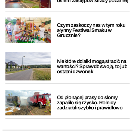
osiem zastępów straży pożarnej
Czym zaskoczy nas w tym roku
słynny Festiwal Smaku w
Grucznie?
Niektóre działki mogą stracić na
wartości? Sprawdź swoją, to już
ostatni dzwonek
Od płonącej prasy do słomy
zapaliło się rżysko. Rolnicy
zadziałali szybko i prawidłowo