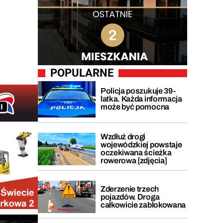
POPULARNE
Policja poszukuje 39-
latka. Każda informacja
może być pomocna
Wzdłuż drogi
wojewódzkiej powstaje
oczekiwana ścieżka
rowerowa [zdjęcia]
Zderzenie trzech
pojazdów. Droga
całkowicie zablokowana