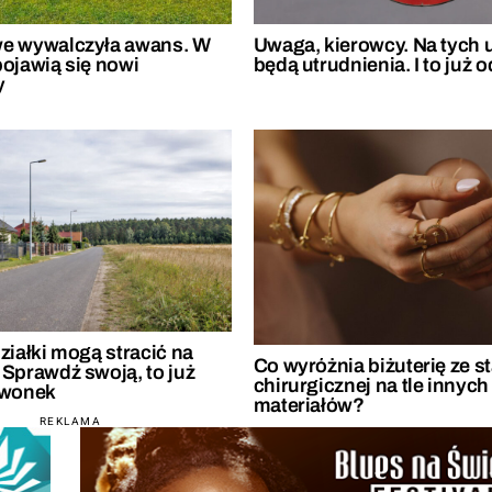
e wywalczyła awans. W
Uwaga, kierowcy. Na tych 
pojawią się nowi
będą utrudnienia. I to już o
y
ziałki mogą stracić na
Co wyróżnia biżuterię ze st
 Sprawdź swoją, to już
chirurgicznej na tle innych
zwonek
materiałów?
REKLAMA