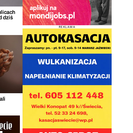
ulicach
d dziś
REKLAMA
ali