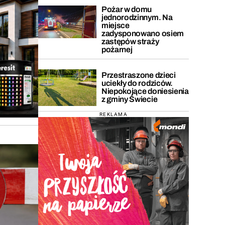
Pożar w domu
jednorodzinnym. Na
miejsce
zadysponowano osiem
zastępów straży
pożarnej
Przestraszone dzieci
uciekły do rodziców.
Niepokojące doniesienia
z gminy Świecie
REKLAMA