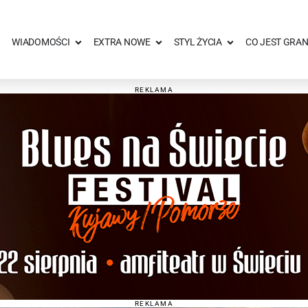
WIADOMOŚCI
EXTRA NOWE
STYL ŻYCIA
CO JEST GRAN
REKLAMA
REKLAMA