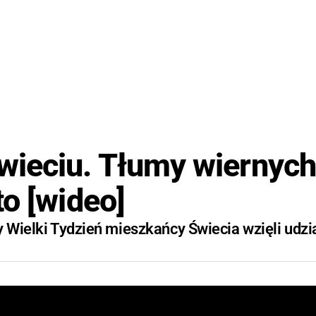
wieciu. Tłumy wiernych
o [wideo]
y Wielki Tydzień mieszkańcy Świecia wzięli udzi