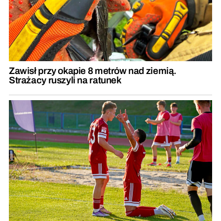
Zawisł przy okapie 8 metrów nad ziemią.
Strażacy ruszyli na ratunek