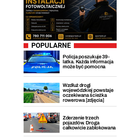
POPULARNE
Policja poszukuje 39-
latka. Każda informacja
może być pomocna
Wzdłuż drogi
wojewódzkiej powstaje
oczekiwana ścieżka
rowerowa [zdjęcia]
Zderzenie trzech
pojazdów. Droga
całkowicie zablokowana