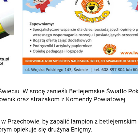
wieciu. W srodę zanieśli Betlejemskie Światło Po
atownik oraz strażakom z Komendy Powiatowej
 w Przechowie, by zapalić lampion z betlejemskim
tórym opiekuje się drużyna Enigmy.