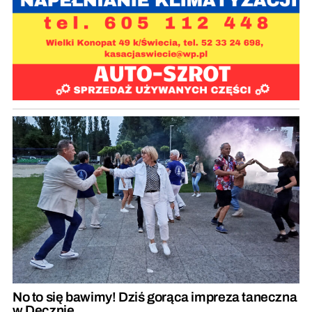
No to się bawimy! Dziś gorąca impreza taneczna
w Decznie