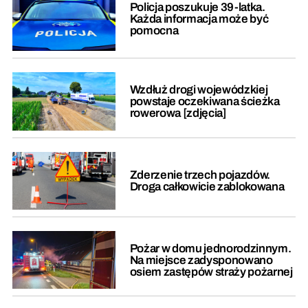
Policja poszukuje 39-latka.
Każda informacja może być
pomocna
Wzdłuż drogi wojewódzkiej
powstaje oczekiwana ścieżka
rowerowa [zdjęcia]
Zderzenie trzech pojazdów.
Droga całkowicie zablokowana
Pożar w domu jednorodzinnym.
Na miejsce zadysponowano
osiem zastępów straży pożarnej