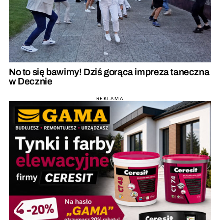
No to się bawimy! Dziś gorąca impreza taneczna
w Decznie
REKLAMA