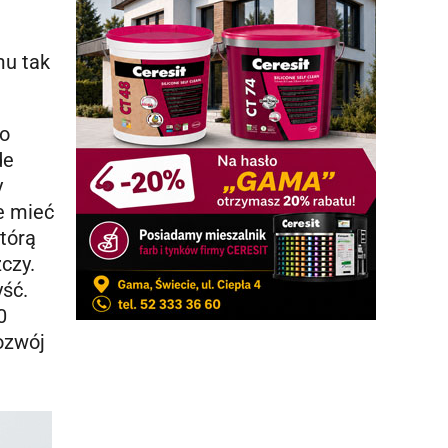
mu tak
do
de
y
e mieć
tórą
czy.
yść.
0
ozwój