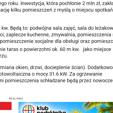
o roku. Inwestycja, która pochłonie 2 mln zł, zakł
tację kilku pomieszczeń z myślą o miejscu spotkań
w. Będą to: podwójna sala zajęć, sala do leżakow
ieci, zaplecze kuchenne, zmywalnia, pomieszczenia
pomieszczenie socjalne dla obsługi oraz pomiesz
ie taras o powierzchni ok. 60 m kw.
jako miejsce
rzu.
iana okien, drzwi, docieplenie ścian). Dodatkowo
fotowoltaiczna o mocy 31.6 kW. Za ogrzewanie
ni pomieszczenia schładzane będą przez nowocz
REKLAMA