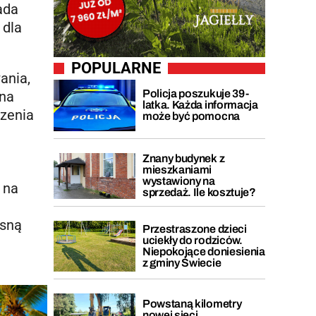
ada
 dla
POPULARNE
ania,
Policja poszukuje 39-
 na
latka. Każda informacja
czenia
może być pomocna
Znany budynek z
mieszkaniami
wystawiony na
 na
sprzedaż. Ile kosztuje?
esną
Przestraszone dzieci
uciekły do rodziców.
Niepokojące doniesienia
z gminy Świecie
Powstaną kilometry
nowej sieci