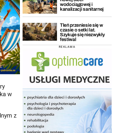
wodociągowej i
kanalizacji sanitarnej
Tleń przeniesie się w
czasie o setki lat.
Szykuje się niezwykły
festiwal
REKLAMA
ry
bka w
dnym z