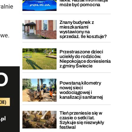
może być pomocna
ralnie
Znany budynek z
mieszkaniami
wystawiony na
owe.
sprzedaż. Ile kosztuje?
Przestraszone dzieci
uciekły do rodziców.
Niepokojące doniesienia
z gminy Świecie
Powstaną kilometry
nowej sieci
wodociągowej i
kanalizacji sanitarnej
Tleń przeniesie się w
czasie o setki lat.
Szykuje się niezwykły
festiwal