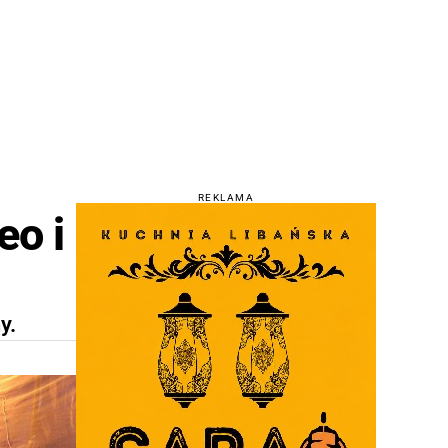
REKLAMA
eo i
y.