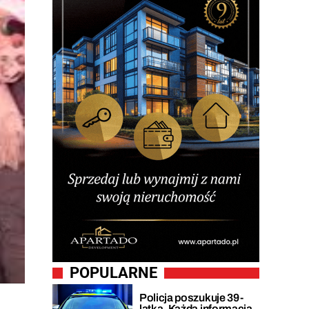
POPULARNE
Policja poszukuje 39-
latka. Każda informacja