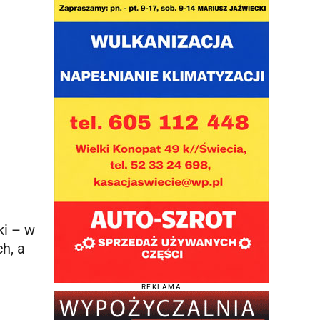
ki – w
h, a
REKLAMA