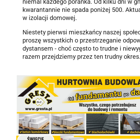
niemal każdego poranka. Od kilku dni w g
kwarantannie nie spada poniżej 500. Aktu
w izolacji domowej.
Niestety pierwsi mieszkańcy naszej społec
proszę wszystkich o przestrzeganie odpo
dystansem - choć często to trudne i niew
razem przejdziemy przez ten trudny okres