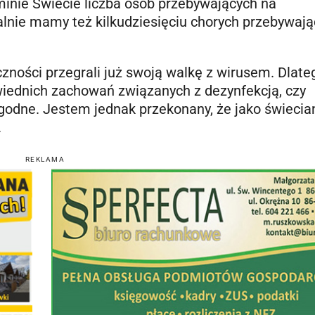
minie Świecie liczba osób przebywających na
alnie mamy też kilkudziesięciu chorych przebywaj
zności przegrali już swoją walkę z wirusem. Dlate
wiednich zachowań związanych z dezynfekcją, czy
ygodne. Jestem jednak przekonany, że jako świecia
.
REKLAMA