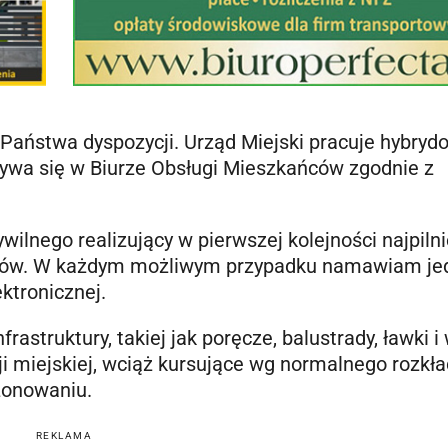
aństwa dyspozycji. Urząd Miejski pracuje hybryd
dbywa się w Biurze Obsługi Mieszkańców zgodnie z
wilnego realizujący w pierwszej kolejności najpiln
zgonów. W każdym możliwym przypadku namawiam je
ktronicznej.
struktury, takiej jak poręcze, balustrady, ławki i 
i miejskiej, wciąż kursujące wg normalnego rozkł
zonowaniu.
REKLAMA