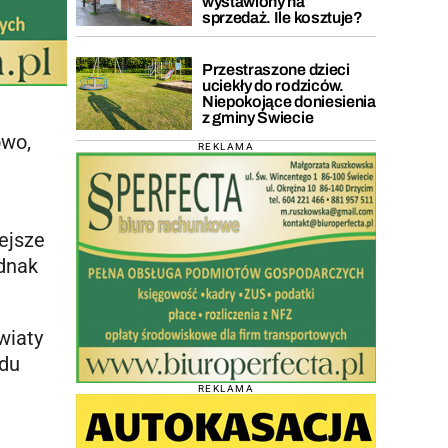
wystawiony na
sprzedaż. Ile kosztuje?
Przestraszone dzieci
uciekły do rodziców.
Niepokojące doniesienia
z gminy Świecie
owo,
REKLAMA
iejsze
dnak
wiaty
adu
REKLAMA