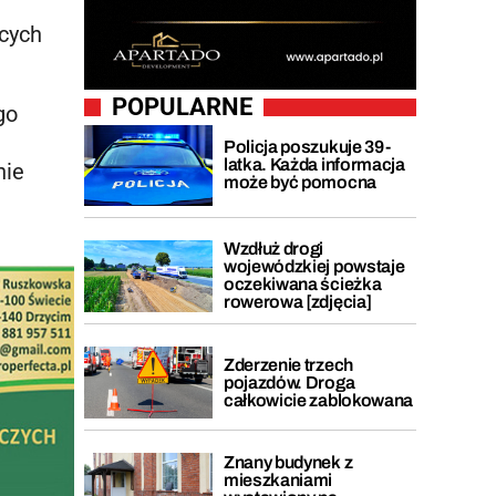
ących
POPULARNE
go
Policja poszukuje 39-
latka. Każda informacja
nie
może być pomocna
Wzdłuż drogi
wojewódzkiej powstaje
oczekiwana ścieżka
rowerowa [zdjęcia]
Zderzenie trzech
pojazdów. Droga
całkowicie zablokowana
Znany budynek z
mieszkaniami