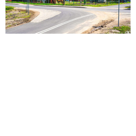
Droga powiatowa łącząca dwie gminy jest już po
remoncie
REKLAMA