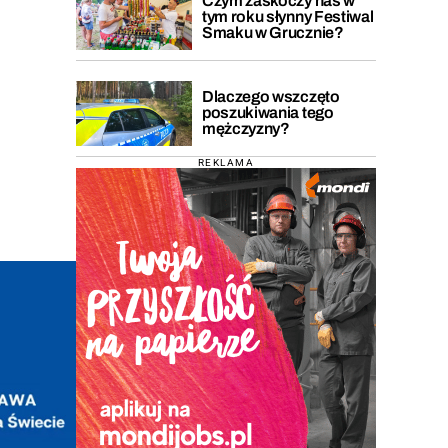
Czym zaskoczy nas w
tym roku słynny Festiwal
Smaku w Grucznie?
Dlaczego wszczęto
poszukiwania tego
mężczyzny?
REKLAMA