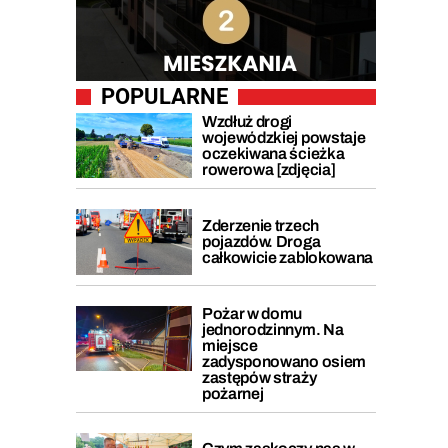
POPULARNE
Wzdłuż drogi
wojewódzkiej powstaje
oczekiwana ścieżka
rowerowa [zdjęcia]
Zderzenie trzech
pojazdów. Droga
całkowicie zablokowana
Pożar w domu
jednorodzinnym. Na
miejsce
zadysponowano osiem
zastępów straży
pożarnej