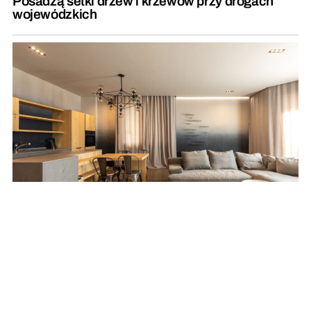
Posadzą setki drzew i krzewów przy drogach
wojewódzkich
Przytulny minimalizm – jak ocieplić nowoczesne
wnętrze?
REKLAMA