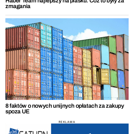
Haber Team najlepszy na piasku. Cóż to były za
zmagania
8 faktów o nowych unijnych opłatach za zakupy
spoza UE
REKLAMA