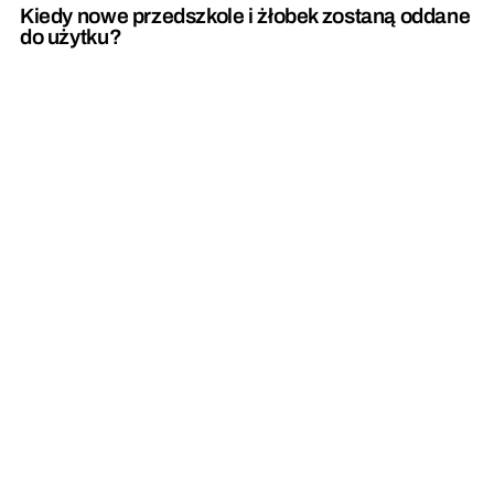
Kiedy nowe przedszkole i żłobek zostaną oddane
do użytku?
Droga powiatowa łącząca dwie gminy jest już po
remoncie
REKLAMA