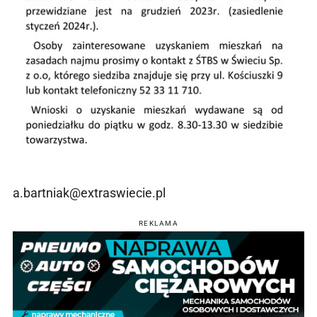
a.bartniak@extraswiecie.pl
REKLAMA