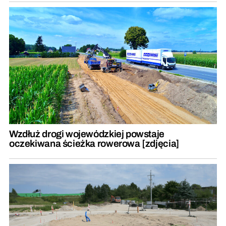
Wzdłuż drogi wojewódzkiej powstaje
oczekiwana ścieżka rowerowa [zdjęcia]