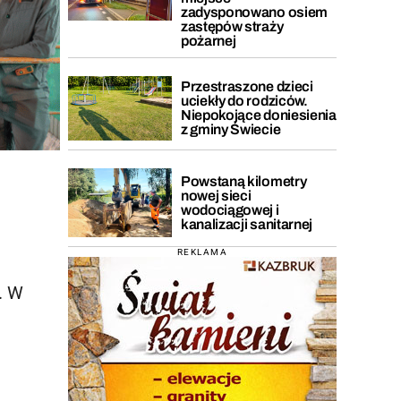
zadysponowano osiem
zastępów straży
pożarnej
Przestraszone dzieci
uciekły do rodziców.
Niepokojące doniesienia
z gminy Świecie
Powstaną kilometry
nowej sieci
wodociągowej i
kanalizacji sanitarnej
REKLAMA
. W