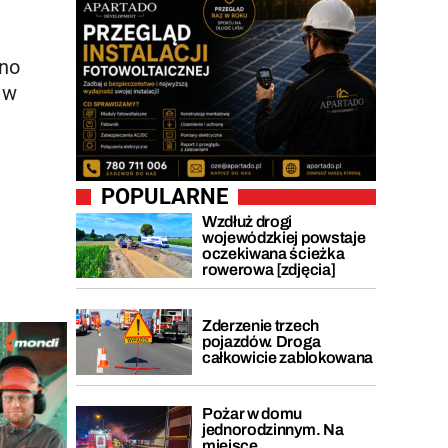
wno
 w
POPULARNE
Wzdłuż drogi
wojewódzkiej powstaje
oczekiwana ścieżka
rowerowa [zdjęcia]
Zderzenie trzech
pojazdów. Droga
całkowicie zablokowana
Pożar w domu
jednorodzinnym. Na
miejsce