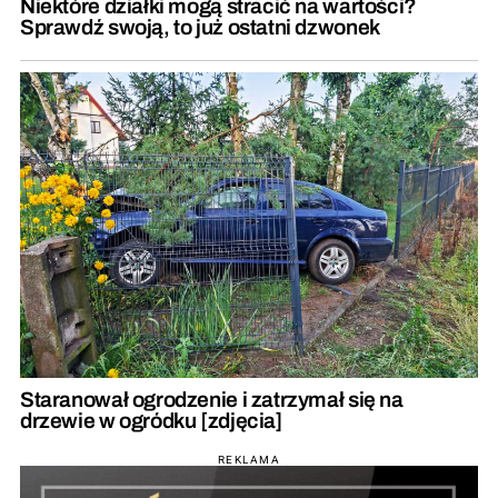
Niektóre działki mogą stracić na wartości?
Sprawdź swoją, to już ostatni dzwonek
Staranował ogrodzenie i zatrzymał się na
drzewie w ogródku [zdjęcia]
REKLAMA