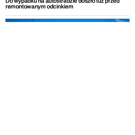
Do wypadku na autostradzie doszło tuż przed
remontowanym odcinkiem
Posadzą setki drzew i krzewów przy drogach
wojewódzkich