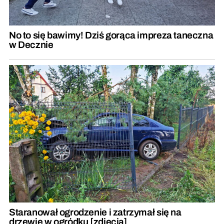
No to się bawimy! Dziś gorąca impreza taneczna
w Decznie
Staranował ogrodzenie i zatrzymał się na
drzewie w ogródku [zdjęcia]