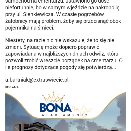
samochód na cmentarzu, ustawiono go dość
niefortunnie, bo w samym wjeździe na nakropolię
przy ul. Sienkiewicza. W czasie pogrzebów
żałobnicy mają problem, żeby się przecisnąć obok
pojemnika na śmieci.
Niestety, na razie nic nie wskazuje, że to się nie
zmieni. Sytuację może dopiero poprawić
zapowiadana w najbliższych dniach odwilż, która
pozwoli zrobić wreszcie porządek na cmentarzu. O
ile prognozy dotyczące pogody się potwierdzą...
a.bartniak@extraswiecie.pl
REKLAMA