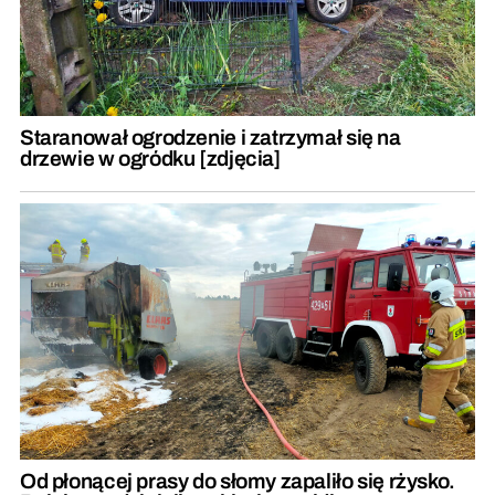
Staranował ogrodzenie i zatrzymał się na
drzewie w ogródku [zdjęcia]
Od płonącej prasy do słomy zapaliło się rżysko.