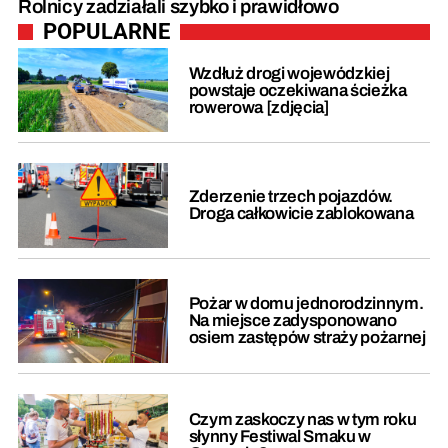
Rolnicy zadziałali szybko i prawidłowo
POPULARNE
Wzdłuż drogi wojewódzkiej
powstaje oczekiwana ścieżka
rowerowa [zdjęcia]
Zderzenie trzech pojazdów.
Droga całkowicie zablokowana
Pożar w domu jednorodzinnym.
Na miejsce zadysponowano
osiem zastępów straży pożarnej
Czym zaskoczy nas w tym roku
słynny Festiwal Smaku w