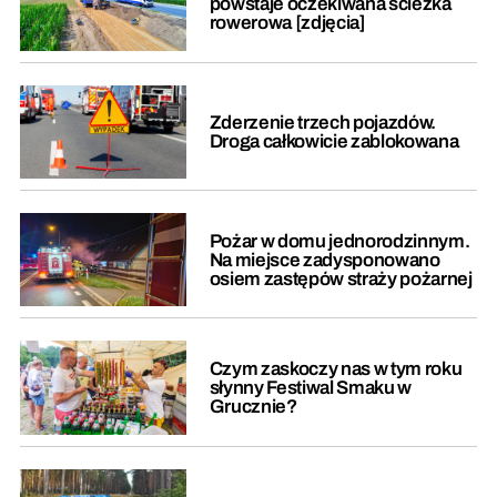
powstaje oczekiwana ścieżka
rowerowa [zdjęcia]
Zderzenie trzech pojazdów.
Droga całkowicie zablokowana
Pożar w domu jednorodzinnym.
Na miejsce zadysponowano
osiem zastępów straży pożarnej
Czym zaskoczy nas w tym roku
słynny Festiwal Smaku w
Grucznie?