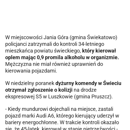
W miejscowości Jania Góra (gmina Świekatowo)
policjanci zatrzymali do kontroli 34-letniego
mieszkańca powiatu świeckiego,
który kierował
oplem mając 0,9 promila alkoholu w organizmie.
Mężczyzna nie miał również uprawnień do
kierowania pojazdami.
W niedzielny poranek
dyżurny komendy w Świeciu
otrzymał zgłoszenie o kolizji
na drodze
ekspresowej S5 w Luszkowie (gmina Pruszcz).
- Kiedy mundurowi dojechali na miejsce, zastali
pojazd marki Audi A6, którego kierujący uderzył w
bariery energochłonne. W trakcie kontroli okazało
się, że 45-latek, kierował w stanie nietrzeźwości -